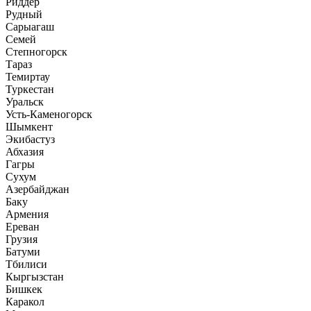
Риддер
Рудный
Сарыагаш
Семей
Степногорск
Тараз
Темиртау
Туркестан
Уральск
Усть-Каменогорск
Шымкент
Экибастуз
Абхазия
Гагры
Сухум
Азербайджан
Баку
Армения
Ереван
Грузия
Батуми
Тбилиси
Кыргызстан
Бишкек
Каракол