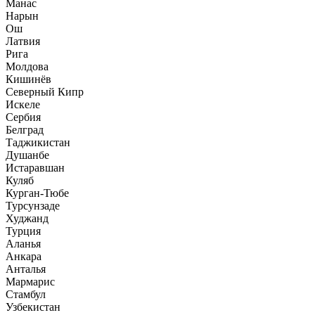
Манас
Нарын
Ош
Латвия
Рига
Молдова
Кишинёв
Северный Кипр
Искеле
Сербия
Белград
Таджикистан
Душанбе
Истаравшан
Куляб
Курган-Тюбе
Турсунзаде
Худжанд
Турция
Аланья
Анкара
Анталья
Мармарис
Стамбул
Узбекистан