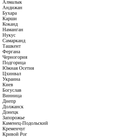
Алмалык
Андижан
Бухара
Карши
Коканд
Наманган
Нукус
Самарканд
Ташкент
Фергана
Черногория
Подгорица
Южная Осетия
Цхинвал
Украина
Киев
Богуслав
Винница
Днепр
Должанск
Донецк
Запорожье
Каменец-Подольский
Кременчуг
Кривой Рог