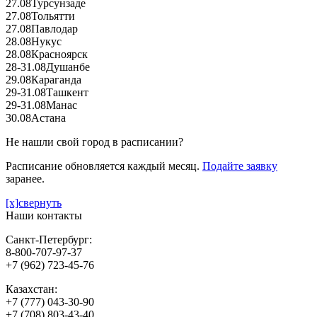
27.08
Турсунзаде
27.08
Тольятти
27.08
Павлодар
28.08
Нукус
28.08
Красноярск
28-31.08
Душанбе
29.08
Караганда
29-31.08
Ташкент
29-31.08
Манас
30.08
Астана
Не нашли свой город в расписании?
Расписание обновляется каждый месяц.
Подайте заявку
заранее.
[x]свернуть
Наши контакты
Санкт-Петербург:
8-800-707-97-37
+7 (962) 723-45-76
Казахстан:
+7 (777) 043-30-90
+7 (708) 803-43-40