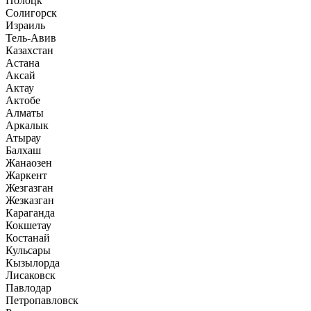
Полоцк
Солигорск
Израиль
Тель-Авив
Казахстан
Астана
Аксай
Актау
Актобе
Алматы
Аркалык
Атырау
Балхаш
Жанаозен
Жаркент
Жезгазган
Жезказган
Караганда
Кокшетау
Костанай
Кульсары
Кызылорда
Лисаковск
Павлодар
Петропавловск