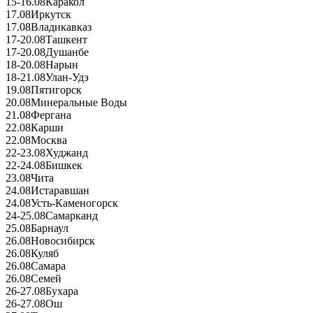
15-16.08
Каракол
17.08
Иркутск
17.08
Владикавказ
17-20.08
Ташкент
17-20.08
Душанбе
18-20.08
Нарын
18-21.08
Улан-Удэ
19.08
Пятигорск
20.08
Минеральные Воды
21.08
Фергана
22.08
Карши
22.08
Москва
22-23.08
Худжанд
22-24.08
Бишкек
23.08
Чита
24.08
Истаравшан
24.08
Усть-Каменогорск
24-25.08
Самарканд
25.08
Барнаул
26.08
Новосибирск
26.08
Куляб
26.08
Самара
26.08
Семей
26-27.08
Бухара
26-27.08
Ош