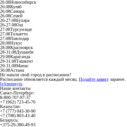
26.08
Новосибирск
26.08
Куляб
26.08
Самара
26.08
Семей
26-27.08
Бухара
26-27.08
Ош
27.08
Турсунзаде
27.08
Тольятти
27.08
Павлодар
28.08
Нукус
28.08
Красноярск
28-31.08
Душанбе
29.08
Караганда
29-31.08
Ташкент
29-31.08
Манас
30.08
Астана
Не нашли свой город в расписании?
Расписание обновляется каждый месяц.
Подайте заявку
заранее.
[x]свернуть
Наши контакты
Санкт-Петербург:
8-800-707-97-37
+7 (962) 723-45-76
Казахстан:
+7 (777) 043-30-90
+7 (708) 803-43-40
Беларусь:
+375-29-380-49-93