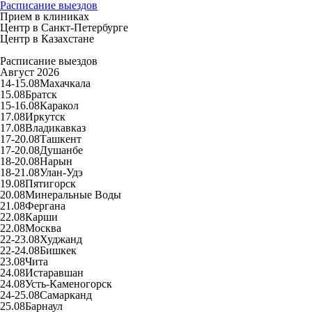
Расписание выездов
Прием в клиниках
Центр в Санкт-Петербурге
Центр в Казахстане
Расписание выездов
Август 2026
14-15.08
Махачкала
15.08
Братск
15-16.08
Каракол
17.08
Иркутск
17.08
Владикавказ
17-20.08
Ташкент
17-20.08
Душанбе
18-20.08
Нарын
18-21.08
Улан-Удэ
19.08
Пятигорск
20.08
Минеральные Воды
21.08
Фергана
22.08
Карши
22.08
Москва
22-23.08
Худжанд
22-24.08
Бишкек
23.08
Чита
24.08
Истаравшан
24.08
Усть-Каменогорск
24-25.08
Самарканд
25.08
Барнаул