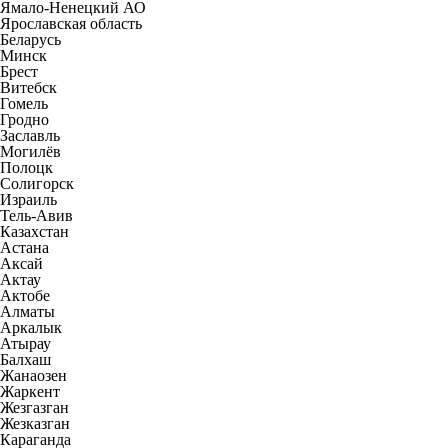
Ямало-Ненецкий АО
Ярославская область
Беларусь
Минск
Брест
Витебск
Гомель
Гродно
Заславль
Могилёв
Полоцк
Солигорск
Израиль
Тель-Авив
Казахстан
Астана
Аксай
Актау
Актобе
Алматы
Аркалык
Атырау
Балхаш
Жанаозен
Жаркент
Жезгазган
Жезказган
Караганда