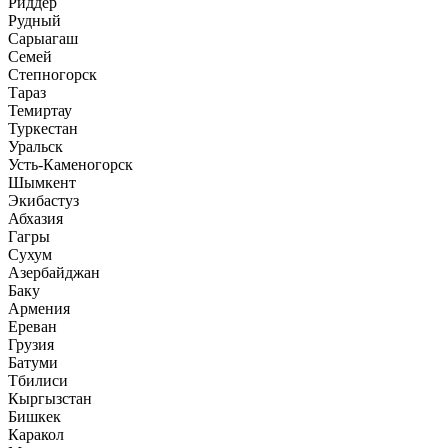
Риддер
Рудный
Сарыагаш
Семей
Степногорск
Тараз
Темиртау
Туркестан
Уральск
Усть-Каменогорск
Шымкент
Экибастуз
Абхазия
Гагры
Сухум
Азербайджан
Баку
Армения
Ереван
Грузия
Батуми
Тбилиси
Кыргызстан
Бишкек
Каракол