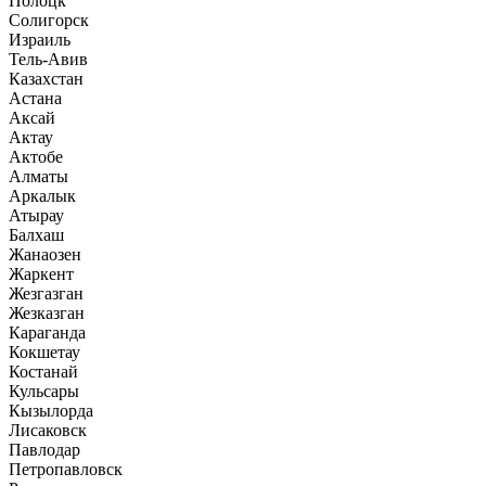
Полоцк
Солигорск
Израиль
Тель-Авив
Казахстан
Астана
Аксай
Актау
Актобе
Алматы
Аркалык
Атырау
Балхаш
Жанаозен
Жаркент
Жезгазган
Жезказган
Караганда
Кокшетау
Костанай
Кульсары
Кызылорда
Лисаковск
Павлодар
Петропавловск