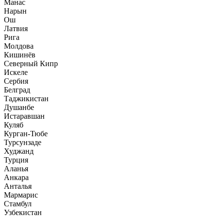
Манас
Нарын
Ош
Латвия
Рига
Молдова
Кишинёв
Северный Кипр
Искеле
Сербия
Белград
Таджикистан
Душанбе
Истаравшан
Куляб
Курган-Тюбе
Турсунзаде
Худжанд
Турция
Аланья
Анкара
Анталья
Мармарис
Стамбул
Узбекистан