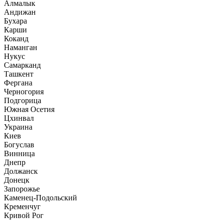
Алмалык
Андижан
Бухара
Карши
Коканд
Наманган
Нукус
Самарканд
Ташкент
Фергана
Черногория
Подгорица
Южная Осетия
Цхинвал
Украина
Киев
Богуслав
Винница
Днепр
Должанск
Донецк
Запорожье
Каменец-Подольский
Кременчуг
Кривой Рог