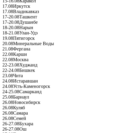
15-16.08
Каракол
17.08
Иркутск
17.08
Владикавказ
17-20.08
Ташкент
17-20.08
Душанбе
18-20.08
Нарын
18-21.08
Улан-Удэ
19.08
Пятигорск
20.08
Минеральные Воды
21.08
Фергана
22.08
Карши
22.08
Москва
22-23.08
Худжанд
22-24.08
Бишкек
23.08
Чита
24.08
Истаравшан
24.08
Усть-Каменогорск
24-25.08
Самарканд
25.08
Барнаул
26.08
Новосибирск
26.08
Куляб
26.08
Самара
26.08
Семей
26-27.08
Бухара
26-27.08
Ош