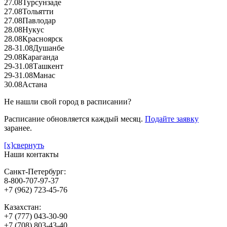
27.08
Турсунзаде
27.08
Тольятти
27.08
Павлодар
28.08
Нукус
28.08
Красноярск
28-31.08
Душанбе
29.08
Караганда
29-31.08
Ташкент
29-31.08
Манас
30.08
Астана
Не нашли свой город в расписании?
Расписание обновляется каждый месяц.
Подайте заявку
заранее.
[x]свернуть
Наши контакты
Санкт-Петербург:
8-800-707-97-37
+7 (962) 723-45-76
Казахстан:
+7 (777) 043-30-90
+7 (708) 803-43-40