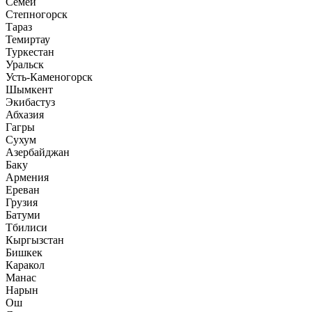
Семей
Степногорск
Тараз
Темиртау
Туркестан
Уральск
Усть-Каменогорск
Шымкент
Экибастуз
Абхазия
Гагры
Сухум
Азербайджан
Баку
Армения
Ереван
Грузия
Батуми
Тбилиси
Кыргызстан
Бишкек
Каракол
Манас
Нарын
Ош