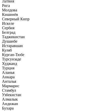
Латвия
Рига
Молдова
Кишинёв
Северный Кипр
Искеле
Сербия
Белград
Таджикистан
Душанбе
Истаравшан
Куляб
Курган-Тюбе
Турсунзаде
Худжанд
Турция
Аланья
Анкара
Анталья
Мармарис
Стамбул
Узбекистан
Алмалык
Андижан
Бухара