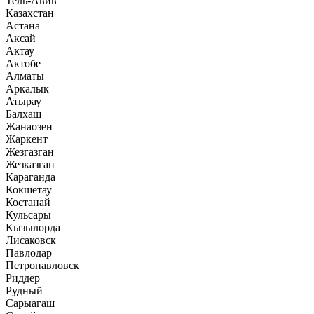
Тель-Авив
Казахстан
Астана
Аксай
Актау
Актобе
Алматы
Аркалык
Атырау
Балхаш
Жанаозен
Жаркент
Жезгазган
Жезказган
Караганда
Кокшетау
Костанай
Кульсары
Кызылорда
Лисаковск
Павлодар
Петропавловск
Риддер
Рудный
Сарыагаш