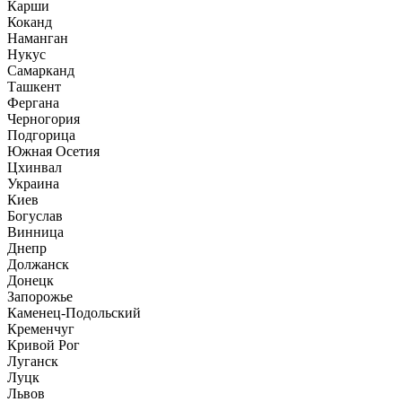
Карши
Коканд
Наманган
Нукус
Самарканд
Ташкент
Фергана
Черногория
Подгорица
Южная Осетия
Цхинвал
Украина
Киев
Богуслав
Винница
Днепр
Должанск
Донецк
Запорожье
Каменец-Подольский
Кременчуг
Кривой Рог
Луганск
Луцк
Львов