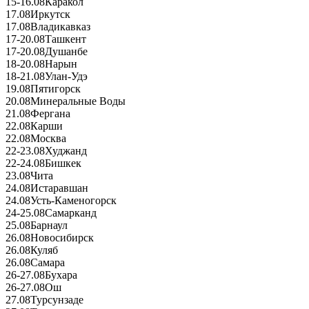
15-16.08
Каракол
17.08
Иркутск
17.08
Владикавказ
17-20.08
Ташкент
17-20.08
Душанбе
18-20.08
Нарын
18-21.08
Улан-Удэ
19.08
Пятигорск
20.08
Минеральные Воды
21.08
Фергана
22.08
Карши
22.08
Москва
22-23.08
Худжанд
22-24.08
Бишкек
23.08
Чита
24.08
Истаравшан
24.08
Усть-Каменогорск
24-25.08
Самарканд
25.08
Барнаул
26.08
Новосибирск
26.08
Куляб
26.08
Самара
26-27.08
Бухара
26-27.08
Ош
27.08
Турсунзаде