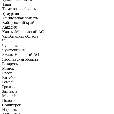
Тыва
Тюменская область
Удмуртия
Ульяновская область
Хабаровский край
Хакасия
Ханты-Мансийский АО
Челябинская область
Чечня
Чувашия
Чукотский АО
Ямало-Ненецкий АО
Ярославская область
Беларусь
Минск
Брест
Витебск
Гомель
Гродно
Заславль
Могилёв
Полоцк
Солигорск
Израиль