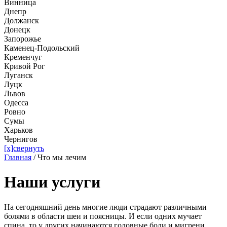
Винница
Днепр
Должанск
Донецк
Запорожье
Каменец-Подольский
Кременчуг
Кривой Рог
Луганск
Луцк
Львов
Одесса
Ровно
Сумы
Харьков
Чернигов
[x]свернуть
Главная
/
Что мы лечим
Наши услуги
На сегодняшний день многие люди страдают различными
болями в области шеи и поясницы. И если одних мучает
спина, то у других начинаются головные боли и мигрени.