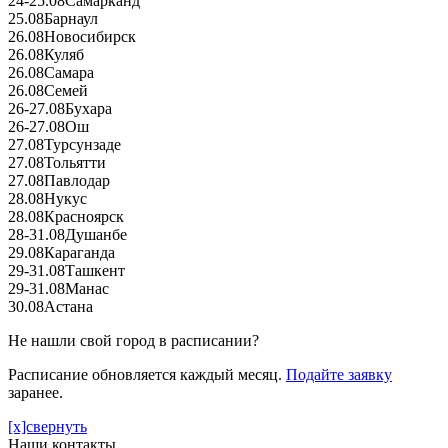
24-25.08
Самарканд
25.08
Барнаул
26.08
Новосибирск
26.08
Куляб
26.08
Самара
26.08
Семей
26-27.08
Бухара
26-27.08
Ош
27.08
Турсунзаде
27.08
Тольятти
27.08
Павлодар
28.08
Нукус
28.08
Красноярск
28-31.08
Душанбе
29.08
Караганда
29-31.08
Ташкент
29-31.08
Манас
30.08
Астана
Не нашли свой город в расписании?
Расписание обновляется каждый месяц.
Подайте заявку
заранее.
[x]свернуть
Наши контакты