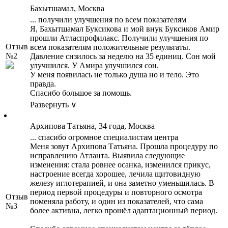
Бахытшамал, Москва
... получили улучшения по всем показателям
Я, Бахытшамал Буксикова и мой внук Буксиков Амир
прошли Атласпрофилакс. Получили улучшения по
Отзыв
всем показателям положительные результаты.
№2
Давление снзилось за неделю на 35 единиц. Сон мой
улучшился. У Амира улучшился сон.
У меня появилась не только душа но и тело. Это
правда.
Спасибо большое за помощь.
Развернуть ∨
Архипова Татьяна, 34 года, Москва
... спасибо огромное специалистам центра
Меня зовут Архипова Татьяна. Прошла процедуру по
исправлению Атланта. Выявила следующие
изменения: стала ровнее осанка, изменился прикус,
настроение всегда хорошее, лечила щитовидную
железу иглотерапией, и она заметно уменьшилась. В
период первой процедуры и повторного осмотра
Отзыв
поменяла работу, и один из показателей, что сама
№3
более активна, легко прошёл адаптационный период.