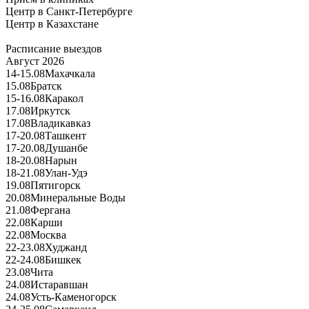
Центр в Санкт-Петербурге
Центр в Казахстане
Расписание выездов
Август 2026
14-15.08
Махачкала
15.08
Братск
15-16.08
Каракол
17.08
Иркутск
17.08
Владикавказ
17-20.08
Ташкент
17-20.08
Душанбе
18-20.08
Нарын
18-21.08
Улан-Удэ
19.08
Пятигорск
20.08
Минеральные Воды
21.08
Фергана
22.08
Карши
22.08
Москва
22-23.08
Худжанд
22-24.08
Бишкек
23.08
Чита
24.08
Истаравшан
24.08
Усть-Каменогорск