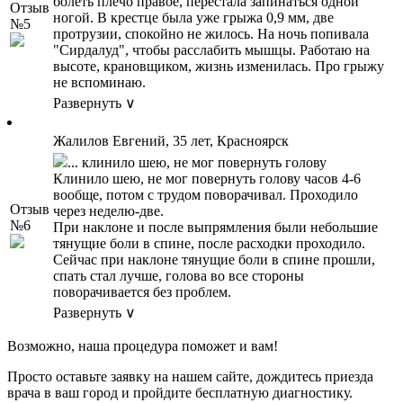
болеть плечо правое, перестала запинаться одной
Отзыв
ногой. В крестце была уже грыжа 0,9 мм, две
№5
протрузии, спокойно не жилось. На ночь попивала
"Сирдалуд", чтобы расслабить мышцы. Работаю на
высоте, крановщиком, жизнь изменилась. Про грыжу
не вспоминаю.
Развернуть ∨
Жалилов Евгений, 35 лет, Красноярск
... клинило шею, не мог повернуть голову
Клинило шею, не мог повернуть голову часов 4-6
вообще, потом с трудом поворачивал. Проходило
Отзыв
через неделю-две.
№6
При наклоне и после выпрямления были небольшие
тянущие боли в спине, после расходки проходило.
Сейчас при наклоне тянущие боли в спине прошли,
спать стал лучше, голова во все стороны
поворачивается без проблем.
Развернуть ∨
Возможно, наша процедура поможет и вам!
Просто оставьте заявку на нашем сайте, дождитесь приезда
врача в ваш город и пройдите бесплатную диагностику.