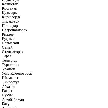
Кокшетау
Костанай
Кульсары
Кызылорда
Лисаковск
Павлодар
Петропавловск
Риддер
Рудный
Сарыагаш
Семей
Степногорск
Тараз
Темиртау
Туркестан
Уральск
Усть-Каменогорск
Шымкент
Экибастуз
Абхазия
Гагры
Сухум
Азербайджан
Баку