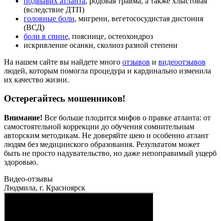
подвывих атланта
, родовая травма, а также хлыстовая
(вследствие ДТП)
головные боли
, мигрени, вегетососудистая дистония
(ВСД)
боли в спине
, пояснице, остеохондроз
искривление осанки, сколиоз разной степени
На нашем сайте вы найдете много
отзывов
и
видеоотзывов
людей, которым помогла процедура и кардинально изменила
их качество жизни.
Остерегайтесь мошенников!
Внимание!
Все больше плодится мифов о правке атланта: от
самостоятельной коррекции до обучения сомнительным
авторским методикам. Не доверяйте шею и особенно атлант
людям без медицинского образования. Результатом может
быть не просто надувательство, но даже непоправимый ущерб
здоровью.
Видео-отзывы
Людмила, г. Красноярск