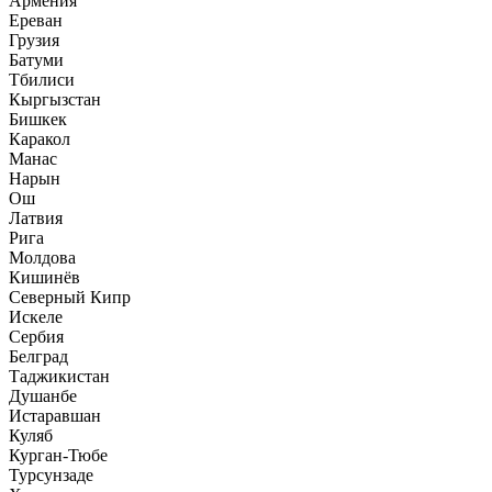
Армения
Ереван
Грузия
Батуми
Тбилиси
Кыргызстан
Бишкек
Каракол
Манас
Нарын
Ош
Латвия
Рига
Молдова
Кишинёв
Северный Кипр
Искеле
Сербия
Белград
Таджикистан
Душанбе
Истаравшан
Куляб
Курган-Тюбе
Турсунзаде