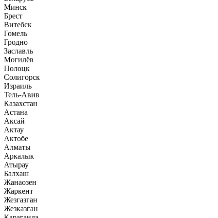
Минск
Брест
Витебск
Гомель
Гродно
Заславль
Могилёв
Полоцк
Солигорск
Израиль
Тель-Авив
Казахстан
Астана
Аксай
Актау
Актобе
Алматы
Аркалык
Атырау
Балхаш
Жанаозен
Жаркент
Жезгазган
Жезказган
Караганда