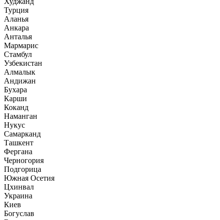
Худжанд
Турция
Аланья
Анкара
Анталья
Мармарис
Стамбул
Узбекистан
Алмалык
Андижан
Бухара
Карши
Коканд
Наманган
Нукус
Самарканд
Ташкент
Фергана
Черногория
Подгорица
Южная Осетия
Цхинвал
Украина
Киев
Богуслав