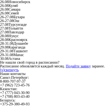
26.08
Новосибирск
26.08
Куляб
26.08
Самара
26.08
Семей
26-27.08
Бухара
26-27.08
Ош
27.08
Турсунзаде
27.08
Тольятти
27.08
Павлодар
28.08
Нукус
28.08
Красноярск
28-31.08
Душанбе
29.08
Караганда
29-31.08
Ташкент
29-31.08
Манас
30.08
Астана
Не нашли свой город в расписании?
Расписание обновляется каждый месяц.
Подайте заявку
заранее.
[x]свернуть
Наши контакты
Санкт-Петербург:
8-800-707-97-37
+7 (962) 723-45-76
Казахстан:
+7 (777) 043-30-90
+7 (708) 803-43-40
Беларусь:
+375-29-380-49-93