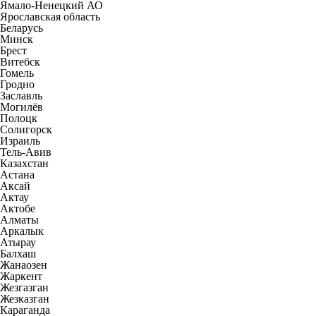
Ямало-Ненецкий АО
Ярославская область
Беларусь
Минск
Брест
Витебск
Гомель
Гродно
Заславль
Могилёв
Полоцк
Солигорск
Израиль
Тель-Авив
Казахстан
Астана
Аксай
Актау
Актобе
Алматы
Аркалык
Атырау
Балхаш
Жанаозен
Жаркент
Жезгазган
Жезказган
Караганда