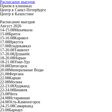
Расписание выездов
Прием в клиниках
Центр в Санкт-Петербурге
Центр в Казахстане
Расписание выездов
Август 2026
14-15.08
Махачкала
15.08
Братск
15-16.08
Каракол
17.08
Иркутск
17.08
Владикавказ
17-20.08
Ташкент
17-20.08
Душанбе
18-20.08
Нарын
18-21.08
Улан-Удэ
19.08
Пятигорск
20.08
Минеральные Воды
21.08
Фергана
22.08
Карши
22.08
Москва
22-23.08
Худжанд
22-24.08
Бишкек
23.08
Чита
24.08
Истаравшан
24.08
Усть-Каменогорск
24-25.08
Самарканд
25.08
Барнаул