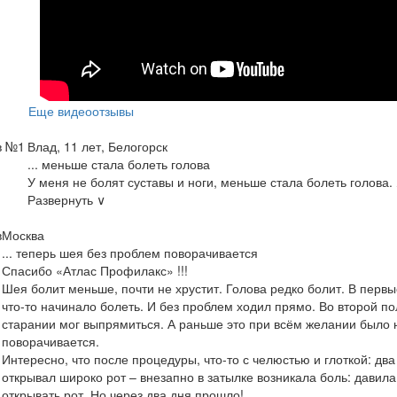
Еще видеоотзывы
в №1
Влад, 11 лет, Белогорск
... меньше стала болеть голова
У меня не болят суставы и ноги, меньше стала болеть голова.
Развернуть ∨
в
Москва
... теперь шея без проблем поворачивается
Спасибо «Атлас Профилакс» !!!
Шея болит меньше, почти не хрустит. Голова редко болит. В первые
что-то начинало болеть. И без проблем ходил прямо. Во второй по
старании мог выпрямиться. А раньше это при всём желании было 
поворачивается.
Интересно, что после процедуры, что-то с челюстью и глоткой: два
открывал широко рот – внезапно в затылке возникала боль: давил
открывать рот. Но через два дня прошло!