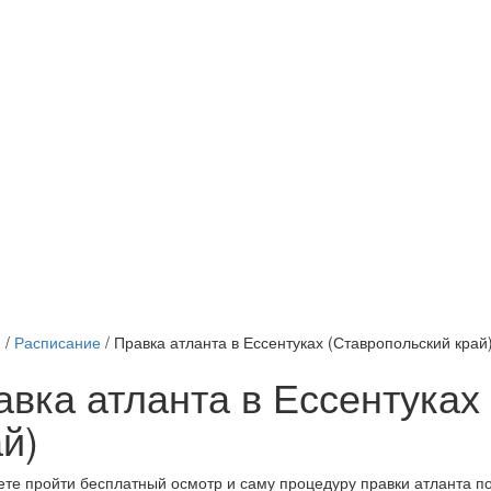
я
/
Расписание
/
Правка атланта в Ессентуках (Ставропольский край
авка атланта в Ессентуках
й)
те пройти бесплатный осмотр и саму процедуру правки атланта п