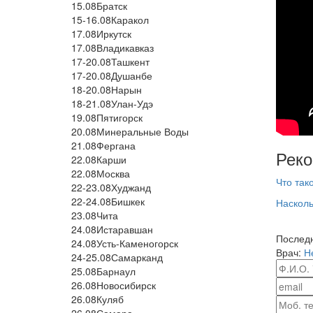
15.08
Братск
15-16.08
Каракол
17.08
Иркутск
17.08
Владикавказ
17-20.08
Ташкент
17-20.08
Душанбе
18-20.08
Нарын
18-21.08
Улан-Удэ
19.08
Пятигорск
20.08
Минеральные Воды
21.08
Фергана
Реко
22.08
Карши
22.08
Москва
Что так
22-23.08
Худжанд
22-24.08
Бишкек
Насколь
23.08
Чита
24.08
Истаравшан
Последн
24.08
Усть-Каменогорск
Врач:
Н
24-25.08
Самарканд
25.08
Барнаул
26.08
Новосибирск
26.08
Куляб