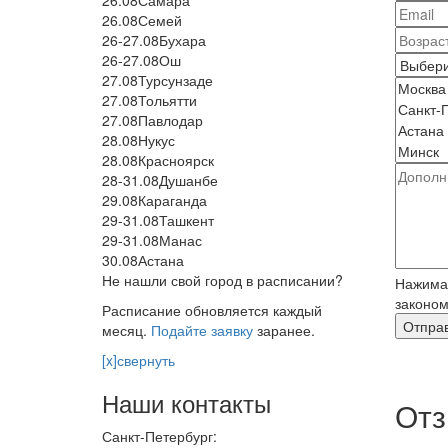
26.08
Самара
26.08
Семей
26-27.08
Бухара
26-27.08
Ош
27.08
Турсунзаде
27.08
Тольятти
27.08
Павлодар
28.08
Нукус
28.08
Красноярск
28-31.08
Душанбе
29.08
Караганда
29-31.08
Ташкент
29-31.08
Манас
30.08
Астана
Не нашли свой город в расписании?
Нажимая
законом
Расписание обновляется каждый
месяц.
Подайте заявку
заранее.
[x]свернуть
Наши контакты
Отз
Санкт-Петербург: