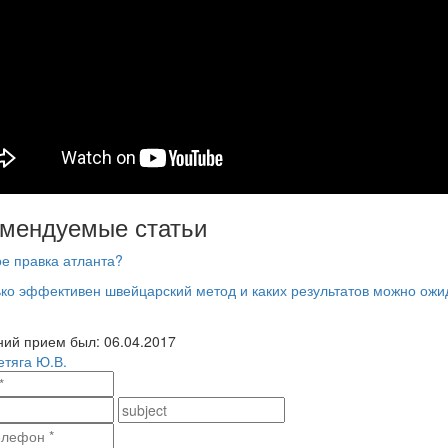
мендуемые статьи
ое правка атланта?
ко эффективен швейцарский метод и каких результатов можно ожи
ий прием был: 06.04.2017
етяга Ю.В.