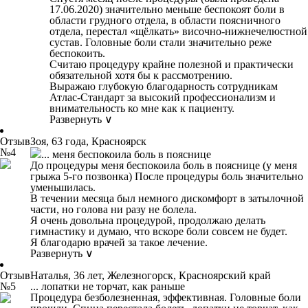
17.06.2020) значительно меньше беспокоят боли в
области грудного отдела, в области поясничного
отдела, перестал «щёлкать» височно-нижнечелюстной
сустав. Головные боли стали значительно реже
беспокоить.
Считаю процедуру крайне полезной и практически
обязательной хотя бы к рассмотрению.
Выражаю глубокую благодарность сотрудникам
Атлас-Стандарт за высокий профессионализм и
внимательность ко мне как к пациенту.
Развернуть ∨
Отзыв
Зоя, 63 года, Красноярск
№4
... меня беспокоила боль в пояснице
До процедуры меня беспокоила боль в пояснице (у меня
грыжа 5-го позвонка) После процедуры боль значительно
уменьшилась.
В течении месяца был немного дискомфорт в затылочной
части, но голова ни разу не болела.
Я очень довольна процедурой, продолжаю делать
гимнастику и думаю, что вскоре боли совсем не будет.
Я благодарю врачей за такое лечение.
Развернуть ∨
Отзыв
Наталья, 36 лет, Железногорск, Красноярский край
№5
... лопатки не торчат, как раньше
Процедура безболезненная, эффективная. Головные боли