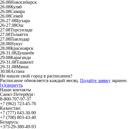
26.08
Новосибирск
26.08
Куляб
26.08
Самара
26.08
Семей
26-27.08
Бухара
26-27.08
Ош
27.08
Турсунзаде
27.08
Тольятти
27.08
Павлодар
28.08
Нукус
28.08
Красноярск
28-31.08
Душанбе
29.08
Караганда
29-31.08
Ташкент
29-31.08
Манас
30.08
Астана
Не нашли свой город в расписании?
Расписание обновляется каждый месяц.
Подайте заявку
заранее.
[x]свернуть
Наши контакты
Санкт-Петербург:
8-800-707-97-37
+7 (962) 723-45-76
Казахстан:
+7 (777) 043-30-90
+7 (708) 803-43-40
Беларусь:
+375-29-380-49-93