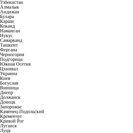
Узбекистан
Алмалык
Андижан
Бухара
Карши
Коканд
Наманган
Нукус
Самарканд
Ташкент
Фергана
Черногория
Подгорица
Южная Осетия
Цхинвал
Украина
Киев
Богуслав
Винница
Днепр
Должанск
Донецк
Запорожье
Каменец-Подольский
Кременчуг
Кривой Рог
Луганск
Луцк