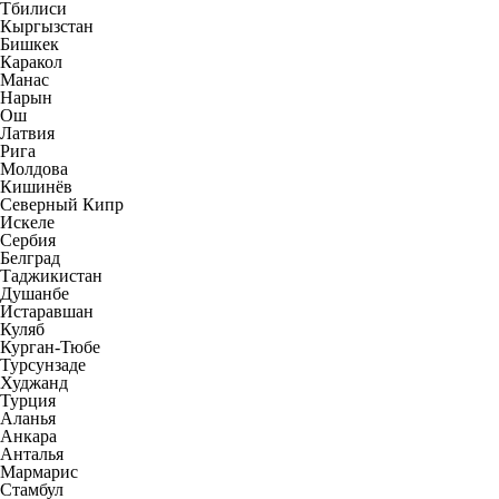
Тбилиси
Кыргызстан
Бишкек
Каракол
Манас
Нарын
Ош
Латвия
Рига
Молдова
Кишинёв
Северный Кипр
Искеле
Сербия
Белград
Таджикистан
Душанбе
Истаравшан
Куляб
Курган-Тюбе
Турсунзаде
Худжанд
Турция
Аланья
Анкара
Анталья
Мармарис
Стамбул