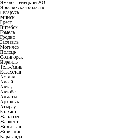
Ямало-Ненецкий АО
Ярославская область
Беларусь
Минск
Брест
Витебск
Гомель
Гродно
Заславль
Могилёв
Полоцк
Солигорск
Израиль
Тель-Авив
Казахстан
Астана
Аксай
Актау
Актобе
Алматы
Аркалык
Атырау
Балхаш
Жанаозен
Жаркент
Жезгазган
Жезказган
Караганда