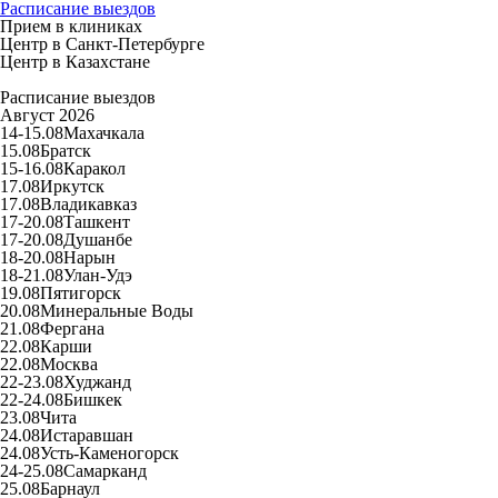
Расписание выездов
Прием в клиниках
Центр в Санкт-Петербурге
Центр в Казахстане
Расписание выездов
Август 2026
14-15.08
Махачкала
15.08
Братск
15-16.08
Каракол
17.08
Иркутск
17.08
Владикавказ
17-20.08
Ташкент
17-20.08
Душанбе
18-20.08
Нарын
18-21.08
Улан-Удэ
19.08
Пятигорск
20.08
Минеральные Воды
21.08
Фергана
22.08
Карши
22.08
Москва
22-23.08
Худжанд
22-24.08
Бишкек
23.08
Чита
24.08
Истаравшан
24.08
Усть-Каменогорск
24-25.08
Самарканд
25.08
Барнаул