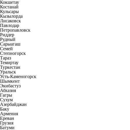
Кокшетау
Костанай
Кульсары
Кызылорда
Лисаковск
Павлодар
Петропавловск
Риддер
Рудный
Сарыагаш
Семей
Степногорск
Тараз
Темиртау
Туркестан
Уральск
Усть-Каменогорск
Шымкент
Экибастуз
Абхазия
Гагры
Сухум
Азербайджан
Баку
Армения
Ереван
Грузия
Батуми