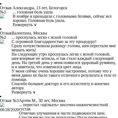
Отзыв
Александра, 13 лет, Белогорск
№1
... головная боль ушла
В ноябре я приходила с головными болями, сейчас все
хорошо. Головная боль ушла.
Развернуть ∨
Отзыв
Валентина, Москва
№2
... проснулась легко с ясной головой
С огромной благодарностью за эту процедуру!
Сразу почувствовала разницу: голова, шея перестали мне
мешать жить!
На следующее утро проснулась легко с ясной головой,
шея впервые не затекла, и так стало каждый следующий
день. На третий день у меня появился здоровый румянец,
и я заметила, что изменился цвет лица.
У меня сейчас очень хорошее настроение, потому что у
меня давно не было такого отличного результата в теле от
помощи.
Спасибо большое доктору и его ассистенту и конечно
автору.
Развернуть ∨
Отзыв №3
Артём М., 30 лет, Москва
... перестал «щёлкать» височно-нижнечелюстной
сустав
08/28/2020
Отмечаю улучшения в части подвижности шеи.
Спустя месяц после процедуры (была проведена