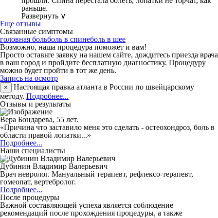
прошли. Спина перестала болеть, лопатки не торчат, как
раньше.
Развернуть ∨
Еще отзывы
Связанные симптомы
головная боль
боль в спине
боль в шее
Возможно, наша процедура поможет и вам!
Просто оставьте заявку на нашем сайте, дождитесь приезда врача
в ваш город и пройдите бесплатную диагностику. Процедуру
можно будет пройти в тот же день.
Запись на осмотр
Настоящая правка атланта в России по швейцарскому
×
методу.
Подробнее...
Отзывы и результаты
Вера Бондарева, 55 лет.
«Причина что заставило меня это сделать - остеохондроз, боль в
области правой лопатки...»
Подробнее...
Наши специалисты
Дубинин Владимир Валерьевич
Врач невролог. Мануальный терапевт, рефлексо-терапевт,
гомеопат, вертебролог.
Подробнее...
После процедуры
Важной составляющей успеха является соблюдение
рекомендаций после прохождения процедуры, а также