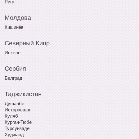
Рига
Молдова
Кишинёв
Северный Кипр
Искеле
Сербия
Белград
Таджикистан
Душанбе
Истаравшан
Куляб
Курган-Тюбе
Турсунзаде
Худжанд