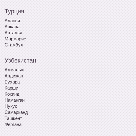
Турция
Аланья
Анкара
Анталья
Мармарис
Стамбул
Узбекистан
Алмалык
Андижан
Бухара
Карши
Коканд
Наманган
Нукус
Самарканд
Ташкент
Фергана