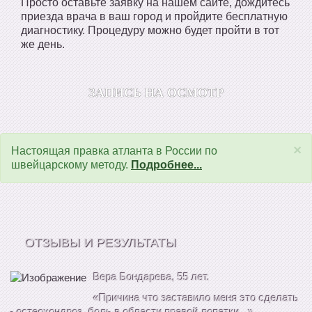
Просто оставьте заявку на нашем сайте, дождитесь
приезда врача в ваш город и пройдите бесплатную
диагностику. Процедуру можно будет пройти в тот
же день.
ЗАПИСЬ НА ОСМОТР
×
Настоящая правка атланта в России по
швейцарскому методу.
Подробнее...
ОТЗЫВЫ И РЕЗУЛЬТАТЫ
Вера Бондарева, 55 лет.
«Причина что заставило меня это сделать
- остеохондроз, боль в области правой лопатки...»