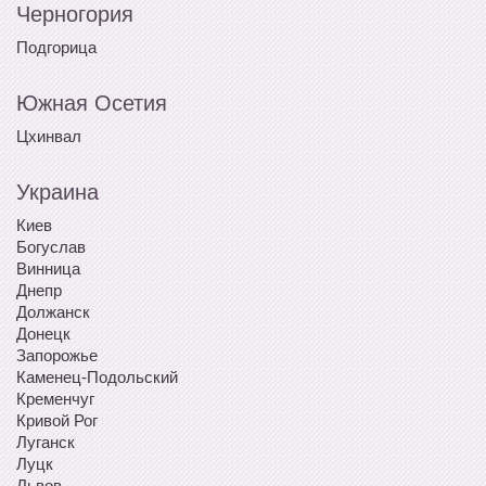
Черногория
Подгорица
Южная Осетия
Цхинвал
Украина
Киев
Богуслав
Винница
Днепр
Должанск
Донецк
Запорожье
Каменец-Подольский
Кременчуг
Кривой Рог
Луганск
Луцк
Львов