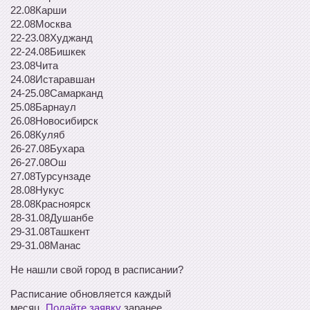
22.08
Карши
22.08
Москва
22-23.08
Худжанд
22-24.08
Бишкек
23.08
Чита
24.08
Истаравшан
24-25.08
Самарканд
25.08
Барнаул
26.08
Новосибирск
26.08
Куляб
26-27.08
Бухара
26-27.08
Ош
27.08
Турсунзаде
28.08
Нукус
28.08
Красноярск
28-31.08
Душанбе
29-31.08
Ташкент
29-31.08
Манас
Не нашли свой город в расписании?
Расписание обновляется каждый
месяц.
Подайте заявку
заранее.