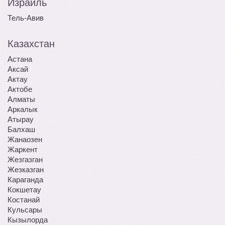
Израиль
Тель-Авив
Казахстан
Астана
Аксай
Актау
Актобе
Алматы
Аркалык
Атырау
Балхаш
Жанаозен
Жаркент
Жезгазган
Жезказган
Караганда
Кокшетау
Костанай
Кульсары
Кызылорда