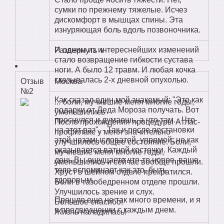
сумки по прежнему тяжелые. Исчез
дискомфорт в мышцах спины. Эта
изнуряющая боль вдоль позвоночника.
И одним из интереснейших изменений
Развернуть ∨
стало возвращение гибкости сустава
ноги. А было 12 травм. И любая кочка
сказывалась 2-х дневной опухолью.
Отзыв
Москва
№2
Как сказал один мой знакомый: "Это как
... боли, мучившие меня многие годы,
подарки от Деда Мороза получать. Вот
уменьшились
проснулся и думаешь, а что там... Что
После прохождения процедуры Атлас-
на этот раз". - Так и после постановки
профилакс у меня значительно
этой незамысловатой, упрямой, но как
улучшилось общее состояние. Боли,
оказывается ватной косточки. Каждый
мучившие меня многие годы,
день Вы ощущаете что-то новое, ваше
уменьшились и сейчас вообще прошли.
тело вспоминает как это, быть
Хруст в шейном отделе прекратился.
здоровым.
Боли в тазобедренном отделе прошли.
Улучшилось зрение и слух.
Прошло еще не так много времени, и я
Большое спасибо!
в предвкушении с каждым днем.
Жизнь наладилась!