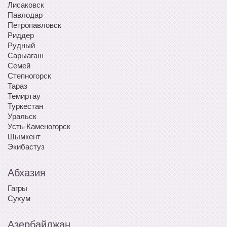
Лисаковск
Павлодар
Петропавловск
Риддер
Рудный
Сарыагаш
Семей
Степногорск
Тараз
Темиртау
Туркестан
Уральск
Усть-Каменогорск
Шымкент
Экибастуз
Абхазия
Гагры
Сухум
Азербайджан