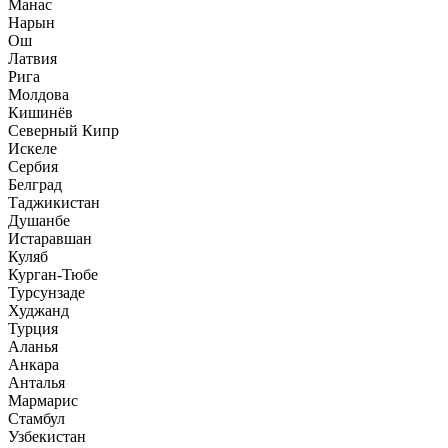
Манас
Нарын
Ош
Латвия
Рига
Молдова
Кишинёв
Северный Кипр
Искеле
Сербия
Белград
Таджикистан
Душанбе
Истаравшан
Куляб
Курган-Тюбе
Турсунзаде
Худжанд
Турция
Аланья
Анкара
Анталья
Мармарис
Стамбул
Узбекистан