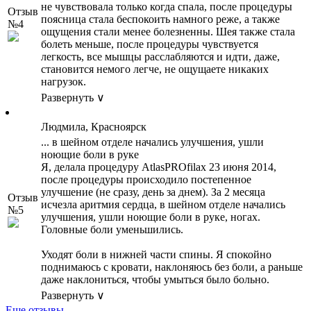
не чувствовала только когда спала, после процедуры
Отзыв
поясница стала беспокоить намного реже, а также
№4
ощущения стали менее болезненны. Шея также стала
болеть меньше, после процедуры чувствуется
легкость, все мышцы расслабляются и идти, даже,
становится немого легче, не ощущаете никаких
нагрузок.
Развернуть ∨
Людмила, Красноярск
... в шейном отделе начались улучшения, ушли
ноющие боли в руке
Я, делала процедуру AtlasPROfilax 23 июня 2014,
после процедуры происходило постепенное
улучшение (не сразу, день за днем). За 2 месяца
Отзыв
исчезла аритмия сердца, в шейном отделе начались
№5
улучшения, ушли ноющие боли в руке, ногах.
Головные боли уменьшились.
Уходят боли в нижней части спины. Я спокойно
поднимаюсь с кровати, наклоняюсь без боли, а раньше
даже наклониться, чтобы умыться было больно.
Развернуть ∨
Еще отзывы