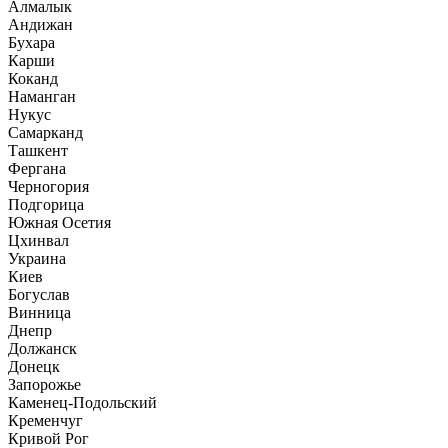
Алмалык
Андижан
Бухара
Карши
Коканд
Наманган
Нукус
Самарканд
Ташкент
Фергана
Черногория
Подгорица
Южная Осетия
Цхинвал
Украина
Киев
Богуслав
Винница
Днепр
Должанск
Донецк
Запорожье
Каменец-Подольский
Кременчуг
Кривой Рог