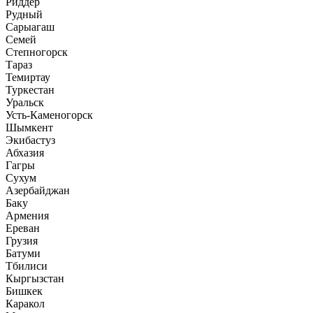
Риддер
Рудный
Сарыагаш
Семей
Степногорск
Тараз
Темиртау
Туркестан
Уральск
Усть-Каменогорск
Шымкент
Экибастуз
Абхазия
Гагры
Сухум
Азербайджан
Баку
Армения
Ереван
Грузия
Батуми
Тбилиси
Кыргызстан
Бишкек
Каракол