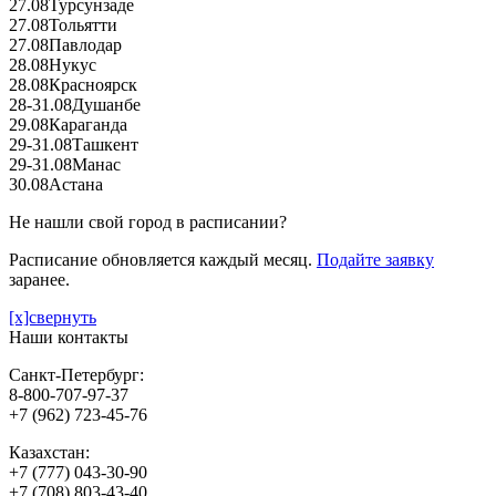
27.08
Турсунзаде
27.08
Тольятти
27.08
Павлодар
28.08
Нукус
28.08
Красноярск
28-31.08
Душанбе
29.08
Караганда
29-31.08
Ташкент
29-31.08
Манас
30.08
Астана
Не нашли свой город в расписании?
Расписание обновляется каждый месяц.
Подайте заявку
заранее.
[x]свернуть
Наши контакты
Санкт-Петербург:
8-800-707-97-37
+7 (962) 723-45-76
Казахстан:
+7 (777) 043-30-90
+7 (708) 803-43-40