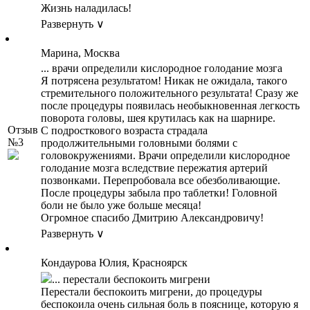
Жизнь наладилась!
Развернуть ∨
Марина, Москва
... врачи определили кислородное голодание мозга
Я потрясена результатом! Никак не ожидала, такого
стремительного положительного результата! Сразу же
после процедуры появилась необыкновенная легкость
поворота головы, шея крутилась как на шарнире.
Отзыв
С подросткового возраста страдала
№3
продолжительными головными болями с
головокружениями. Врачи определили кислородное
голодание мозга вследствие пережатия артерий
позвонками. Перепробовала все обезболивающие.
После процедуры забыла про таблетки! Головной
боли не было уже больше месяца!
Огромное спасибо Дмитрию Александровичу!
Развернуть ∨
Кондаурова Юлия, Красноярск
... перестали беспокоить мигрени
Перестали беспокоить мигрени, до процедуры
беспокоила очень сильная боль в пояснице, которую я