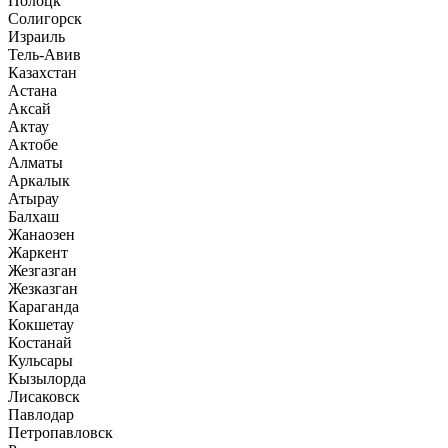
Полоцк
Солигорск
Израиль
Тель-Авив
Казахстан
Астана
Аксай
Актау
Актобе
Алматы
Аркалык
Атырау
Балхаш
Жанаозен
Жаркент
Жезгазган
Жезказган
Караганда
Кокшетау
Костанай
Кульсары
Кызылорда
Лисаковск
Павлодар
Петропавловск