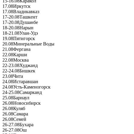
15-16.08
Каракол
17.08
Иркутск
17.08
Владикавказ
17-20.08
Ташкент
17-20.08
Душанбе
18-20.08
Нарын
18-21.08
Улан-Удэ
19.08
Пятигорск
20.08
Минеральные Воды
21.08
Фергана
22.08
Карши
22.08
Москва
22-23.08
Худжанд
22-24.08
Бишкек
23.08
Чита
24.08
Истаравшан
24.08
Усть-Каменогорск
24-25.08
Самарканд
25.08
Барнаул
26.08
Новосибирск
26.08
Куляб
26.08
Самара
26.08
Семей
26-27.08
Бухара
26-27.08
Ош