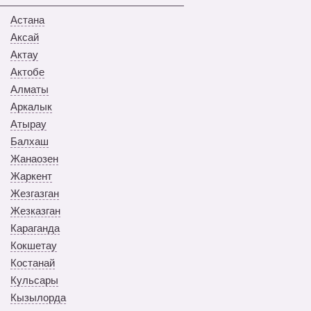
Астана
Аксай
Актау
Актобе
Алматы
Аркалык
Атырау
Балхаш
Жанаозен
Жаркент
Жезгазган
Жезказган
Караганда
Кокшетау
Костанай
Кульсары
Кызылорда