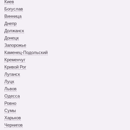
Киев
Богуслав
Винница
Днепр
Должанск
Донецк
Запорожье
Каменец-Подольский
Кременчуг
Кривой Рог
Луганск
Луцк
Львов
Одесса
Ровно
Сумы
Харьков
Чернигов