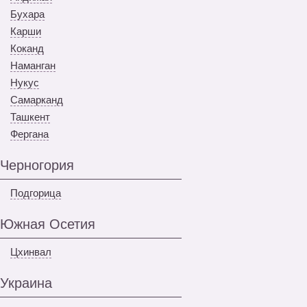
Бухара
Карши
Коканд
Наманган
Нукус
Самарканд
Ташкент
Фергана
Черногория
Подгорица
Южная Осетия
Цхинвал
Украина