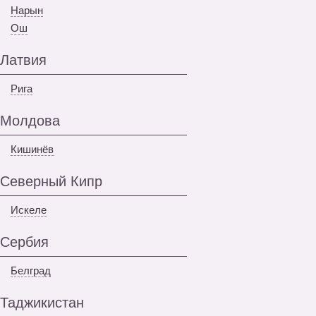
Нарын
Ош
Латвия
Рига
Молдова
Кишинёв
Северный Кипр
Искеле
Сербия
Белград
Таджикистан