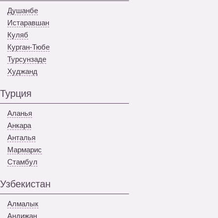
Душанбе
Истаравшан
Куляб
Курган-Тюбе
Турсунзаде
Худжанд
Турция
Аланья
Анкара
Анталья
Мармарис
Стамбул
Узбекистан
Алмалык
Андижан