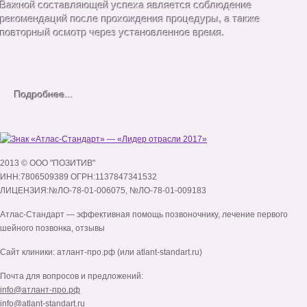
Важной составляющей успеха является соблюдение
рекомендаций после прохождения процедуры, а также
повторный осмотр через установленное время.
Подробнее...
2013 © ООО "ПОЗИТИВ"
ИНН:7806509389 ОГРН:1137847341532
ЛИЦЕНЗИЯ:№ЛО-78-01-006075, №ЛО-78-01-009183
Атлас-Стандарт
— эффективная помощь позвоночнику,
лечение первого
шейного позвонка
,
отзывы
Сайт клиники: атлант-про.рф (или atlant-standart.ru)
Почта для вопросов и предложений:
info@атлант-про.рф
info@atlant-standart.ru