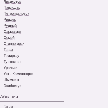
Лисаковск
Павлодар
Петропавловск
Риддер
Рудный
Сарыагаш
Семей
Степногорск
Тараз
Темиртау
Туркестан
Уральск
Усть-Каменогорск
Шымкент
Экибастуз
Абхазия
Гагры