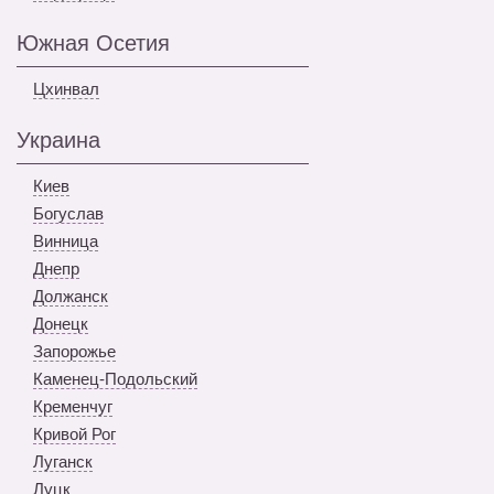
Южная Осетия
Цхинвал
Украина
Киев
Богуслав
Винница
Днепр
Должанск
Донецк
Запорожье
Каменец-Подольский
Кременчуг
Кривой Рог
Луганск
Луцк