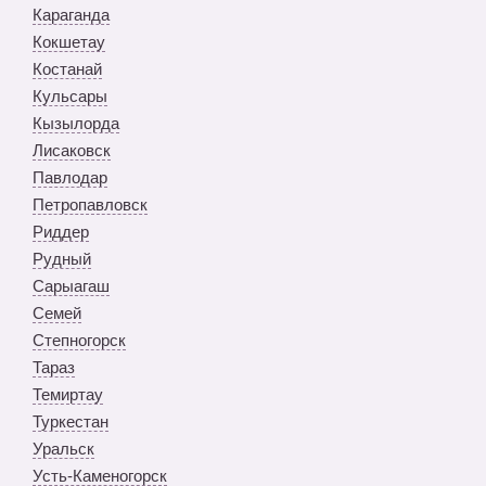
Караганда
Кокшетау
Костанай
Кульсары
Кызылорда
Лисаковск
Павлодар
Петропавловск
Риддер
Рудный
Сарыагаш
Семей
Степногорск
Тараз
Темиртау
Туркестан
Уральск
Усть-Каменогорск