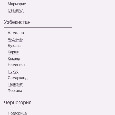
Мармарис
Стамбул
Узбекистан
Алмалык
Андижан
Бухара
Карши
Коканд
Наманган
Нукус
Самарканд
Ташкент
Фергана
Черногория
Подгорица