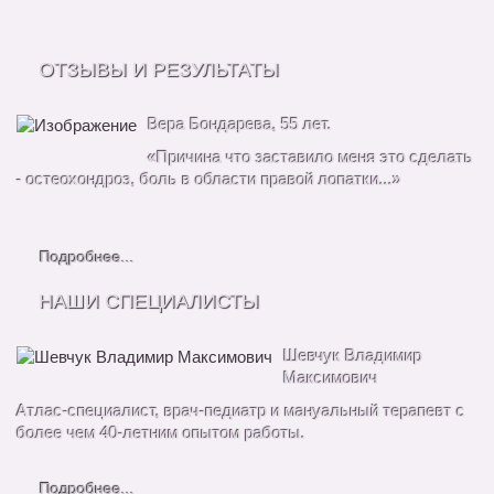
ОТЗЫВЫ И РЕЗУЛЬТАТЫ
Вера Бондарева, 55 лет.
«Причина что заставило меня это сделать
- остеохондроз, боль в области правой лопатки...»
Подробнее...
НАШИ СПЕЦИАЛИСТЫ
Шевчук Владимир
Максимович
Атлас-специалист, врач-педиатр и мануальный терапевт с
более чем 40-летним опытом работы.
Подробнее...