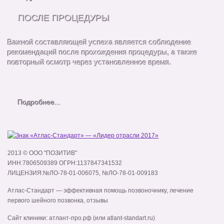
ПОСЛЕ ПРОЦЕДУРЫ
Важной составляющей успеха является соблюдение
рекомендаций после прохождения процедуры, а также
повторный осмотр через установленное время.
Подробнее...
2013 © ООО "ПОЗИТИВ"
ИНН:7806509389 ОГРН:1137847341532
ЛИЦЕНЗИЯ:№ЛО-78-01-006075, №ЛО-78-01-009183
Атлас-Стандарт
— эффективная помощь позвоночнику,
лечение
первого шейного позвонка
,
отзывы
Сайт клиники: атлант-про.рф (или atlant-standart.ru)