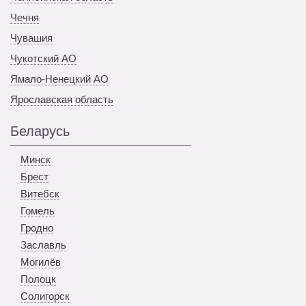
Чечня
Чувашия
Чукотский АО
Ямало-Ненецкий АО
Ярославская область
Беларусь
Минск
Брест
Витебск
Гомель
Гродно
Заславль
Могилёв
Полоцк
Солигорск