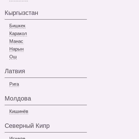
Кыргызстан
Бишкек
Каракол
Манас
Нарын
Ош
Латвия
Рига
Молдова
Кишинёв
Северный Кипр
Искеле