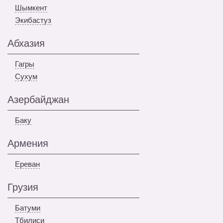
Шымкент
Экибастуз
Абхазия
Гагры
Сухум
Азербайджан
Баку
Армения
Ереван
Грузия
Батуми
Тбилиси