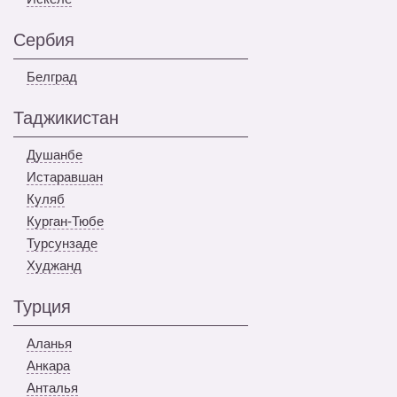
Сербия
Белград
Таджикистан
Душанбе
Истаравшан
Куляб
Курган-Тюбе
Турсунзаде
Худжанд
Турция
Аланья
Анкара
Анталья