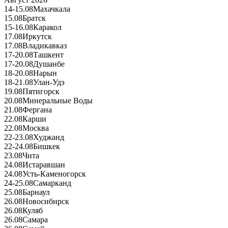
14-15.08
Махачкала
15.08
Братск
15-16.08
Каракол
17.08
Иркутск
17.08
Владикавказ
17-20.08
Ташкент
17-20.08
Душанбе
18-20.08
Нарын
18-21.08
Улан-Удэ
19.08
Пятигорск
20.08
Минеральные Воды
21.08
Фергана
22.08
Карши
22.08
Москва
22-23.08
Худжанд
22-24.08
Бишкек
23.08
Чита
24.08
Истаравшан
24.08
Усть-Каменогорск
24-25.08
Самарканд
25.08
Барнаул
26.08
Новосибирск
26.08
Куляб
26.08
Самара