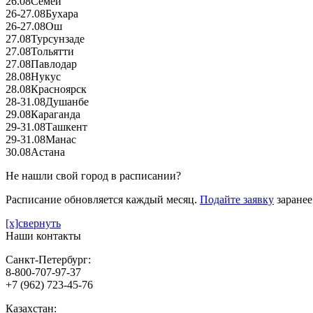
26.08
Семей
26-27.08
Бухара
26-27.08
Ош
27.08
Турсунзаде
27.08
Тольятти
27.08
Павлодар
28.08
Нукус
28.08
Красноярск
28-31.08
Душанбе
29.08
Караганда
29-31.08
Ташкент
29-31.08
Манас
30.08
Астана
Не нашли свой город в расписании?
Расписание обновляется каждый месяц.
Подайте заявку
заранее
[x]свернуть
Наши контакты
Санкт-Петербург:
8-800-707-97-37
+7 (962) 723-45-76
Казахстан: