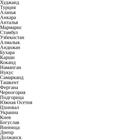
Худжанд
Турция
Аланья
Анкара
Анталья
Мармарис
Стамбул
Узбекистан
Алмалык
Андижан
Бухара
Карши
Коканд
Наманган
Нукус
Самарканд
Ташкент
Фергана
Черногория
Подгорица
Южная Осетия
Цхинвал
Украина
Киев
Богуслав
Винница
Днепр
Должанск