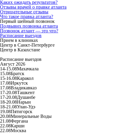
Каких ожидать результатов?
Отзывы врачей о правке атланта
Отрицательные отзывы
Что такое правка атланта?
Первый шейный позвонок
Подвывих позвонка атланта
Позвонок атлант — это что?
Расписание выездов
Прием в клиниках
Центр в Санкт-Петербурге
Центр в Казахстане
Расписание выездов
Август 2026
14-15.08
Махачкала
15.08
Братск
15-16.08
Каракол
17.08
Иркутск
17.08
Владикавказ
17-20.08
Ташкент
17-20.08
Душанбе
18-20.08
Нарын
18-21.08
Улан-Удэ
19.08
Пятигорск
20.08
Минеральные Воды
21.08
Фергана
22.08
Карши
22.08
Москва