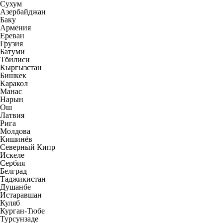
Сухум
Азербайджан
Баку
Армения
Ереван
Грузия
Батуми
Тбилиси
Кыргызстан
Бишкек
Каракол
Манас
Нарын
Ош
Латвия
Рига
Молдова
Кишинёв
Северный Кипр
Искеле
Сербия
Белград
Таджикистан
Душанбе
Истаравшан
Куляб
Курган-Тюбе
Турсунзаде