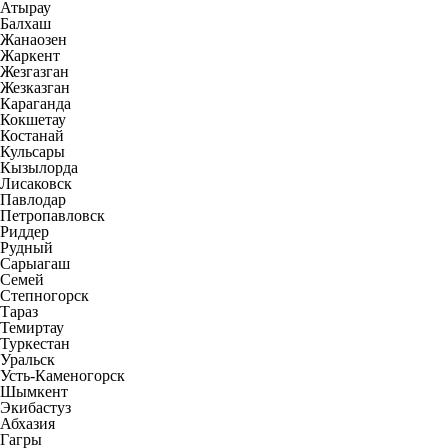
Атырау
Балхаш
Жанаозен
Жаркент
Жезгазган
Жезказган
Караганда
Кокшетау
Костанай
Кульсары
Кызылорда
Лисаковск
Павлодар
Петропавловск
Риддер
Рудный
Сарыагаш
Семей
Степногорск
Тараз
Темиртау
Туркестан
Уральск
Усть-Каменогорск
Шымкент
Экибастуз
Абхазия
Гагры