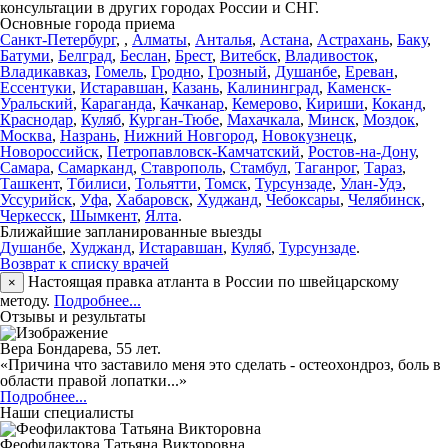
консультации в других городах России и СНГ.
Основные города приема
Санкт-Петербург
,
,
Алматы
,
Анталья
,
Астана
,
Астрахань
,
Баку
,
Батуми
,
Белград
,
Беслан
,
Брест
,
Витебск
,
Владивосток
,
Владикавказ
,
Гомель
,
Гродно
,
Грозный
,
Душанбе
,
Ереван
,
Ессентуки
,
Истаравшан
,
Казань
,
Калининград
,
Каменск-
Уральский
,
Караганда
,
Качканар
,
Кемерово
,
Кириши
,
Коканд
,
Краснодар
,
Куляб
,
Курган-Тюбе
,
Махачкала
,
Минск
,
Моздок
,
Москва
,
Назрань
,
Нижний Новгород
,
Новокузнецк
,
Новороссийск
,
Петропавловск-Камчатский
,
Ростов-на-Дону
,
Самара
,
Самарканд
,
Ставрополь
,
Стамбул
,
Таганрог
,
Тараз
,
Ташкент
,
Тбилиси
,
Тольятти
,
Томск
,
Турсунзаде
,
Улан-Удэ
,
Уссурийск
,
Уфа
,
Хабаровск
,
Худжанд
,
Чебоксары
,
Челябинск
,
Черкесск
,
Шымкент
,
Ялта
.
Ближайшие запланированные выезды
Душанбе
,
Худжанд
,
Истаравшан
,
Куляб
,
Турсунзаде
.
Возврат к списку врачей
Настоящая правка атланта в России по швейцарскому
×
методу.
Подробнее...
Отзывы и результаты
Вера Бондарева, 55 лет.
«Причина что заставило меня это сделать - остеохондроз, боль в
области правой лопатки...»
Подробнее...
Наши специалисты
Феофилактова Татьяна Викторовна