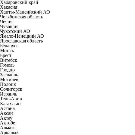
Хабаровский край
Хакасия
Ханты-Мансийский АО
Челябинская область
Чечня
Чувашия
Чукотский АО
Ямало-Ненецкий АО
Ярославская область
Беларусь
Минск
Брест
Витебск
Гомель
Гродно
Заславль
Могилёв
Полоцк
Солигорск
Израиль
Тель-Авив
Казахстан
Астана
Аксай
Актау
Актобе
Алматы
Аркалык