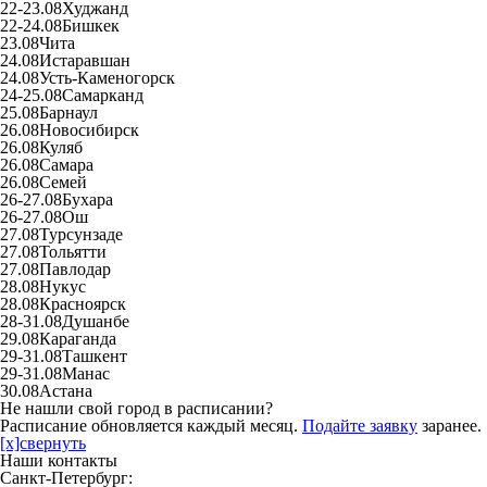
22-23.08
Худжанд
22-24.08
Бишкек
23.08
Чита
24.08
Истаравшан
24.08
Усть-Каменогорск
24-25.08
Самарканд
25.08
Барнаул
26.08
Новосибирск
26.08
Куляб
26.08
Самара
26.08
Семей
26-27.08
Бухара
26-27.08
Ош
27.08
Турсунзаде
27.08
Тольятти
27.08
Павлодар
28.08
Нукус
28.08
Красноярск
28-31.08
Душанбе
29.08
Караганда
29-31.08
Ташкент
29-31.08
Манас
30.08
Астана
Не нашли свой город в расписании?
Расписание обновляется каждый месяц.
Подайте заявку
заранее.
[x]свернуть
Наши контакты
Санкт-Петербург: