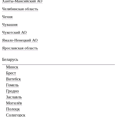
Ханты-Мансийский АО
Челябинская область
Чечня
Чувашия
Чукотский АО
Ямало-Ненецкий АО
Ярославская область
Беларусь
Минск
Брест
Витебск
Гомель
Гродно
Заславль
Могилёв
Полоцк
Солигорск