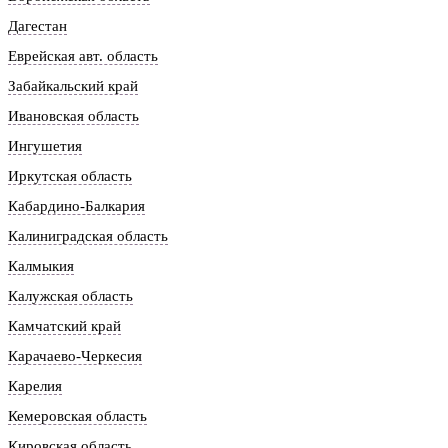
Дагестан
Еврейская авт. область
Забайкальский край
Ивановская область
Ингушетия
Иркутская область
Кабардино-Балкария
Калиниградская область
Калмыкия
Калужская область
Камчатский край
Карачаево-Черкесия
Карелия
Кемеровская область
Кировская область