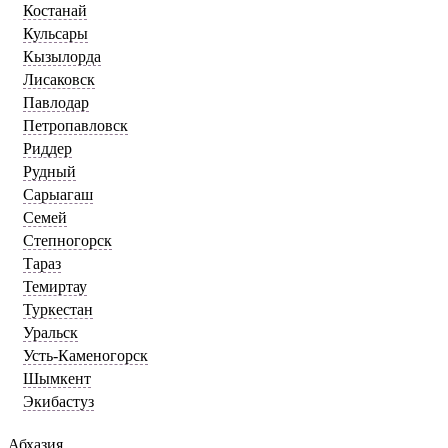
Костанай
Кульсары
Кызылорда
Лисаковск
Павлодар
Петропавловск
Риддер
Рудный
Сарыагаш
Семей
Степногорск
Тараз
Темиртау
Туркестан
Уральск
Усть-Каменогорск
Шымкент
Экибастуз
Абхазия