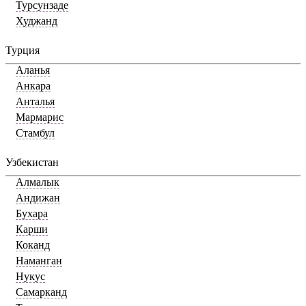
Турсунзаде
Худжанд
Турция
Аланья
Анкара
Анталья
Мармарис
Стамбул
Узбекистан
Алмалык
Андижан
Бухара
Карши
Коканд
Наманган
Нукус
Самарканд