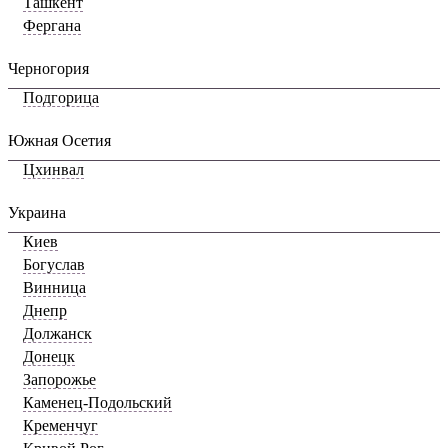
Ташкент
Фергана
Черногория
Подгорица
Южная Осетия
Цхинвал
Украина
Киев
Богуслав
Винница
Днепр
Должанск
Донецк
Запорожье
Каменец-Подольский
Кременчуг