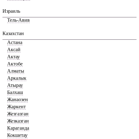
Израиль
Тель-Авив
Казахстан
Астана
Аксай
Актау
Актобе
Алматы
Аркалык
Атырау
Балхаш
Жанаозен
Жаркент
Жезгазган
Жезказган
Караганда
Кокшетау