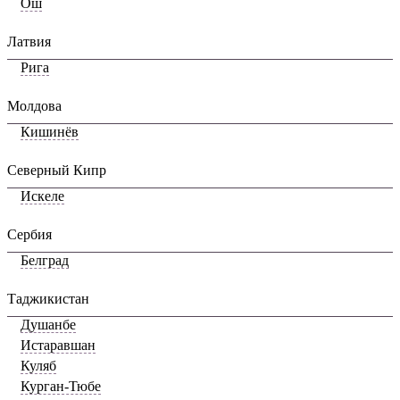
Ош
Латвия
Рига
Молдова
Кишинёв
Северный Кипр
Искеле
Сербия
Белград
Таджикистан
Душанбе
Истаравшан
Куляб
Курган-Тюбе